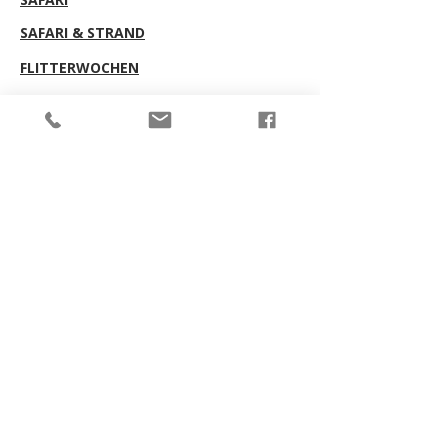
SAFARI & STRAND
FLITTERWOCHEN
LUXUS
KREUZFAHRTEN
RECHTLICHE
HINWEISE
IMPRESSUM
DATENSCHUTZERKLÄRUNG
ALLGEMEINE REISEBEDINGUNGEN
INFORMATIONEN ZU PAUSCHALREISEN